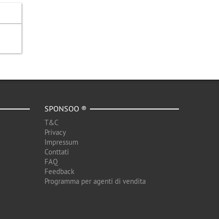
SPONSOO ®
T&C
Privacy
Impressum
Conttati
FAQ
Feedback
Programma per agenti di vendita