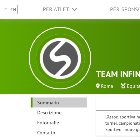
PER ATLETI
PER SPON
IT
EN
...
TEAM INFIN
Roma
Equit
Sommario
Descrizione
L’Assoc. sportiva 
Fotografie
tornei, campionati
Sportivo, indire g
Contatto