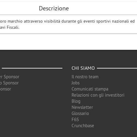
Descrizione
oro marchio attraverso visibilità durante gli eventi sportivi nazionali ed
avi Fiscali.
CHI SIAMO
r Sponsor
Il nostro team
o Sponsor
Jobs
ponsor
Comunicati stampa
Relazioni con gli investitori
Blog
Newsletter
Glossario
F6S
Crunchbase