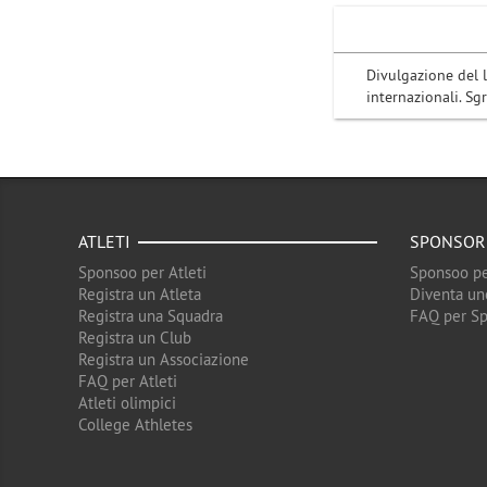
Divulgazione del l
internazionali. Sgr
ATLETI
SPONSOR
Sponsoo per Atleti
Sponsoo pe
Registra un Atleta
Diventa un
Registra una Squadra
FAQ per S
Registra un Club
Registra un Associazione
FAQ per Atleti
Atleti olimpici
College Athletes