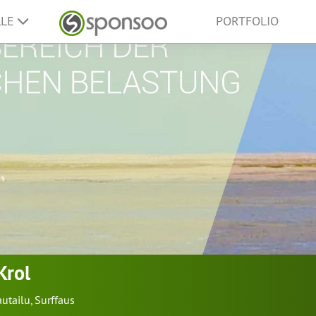
LLE
PORTFOLIO
Krol
autailu
,
Surffaus