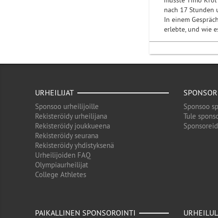
musste Timo Krol
nach 17 Stunden u
In einem Gespräch
erlebte, und wie e
URHEILIJAT
SPONSOR
Sponsoo urheilijoille
Sponsoo sp
Rekisteröidy urheilijana
Tule sponso
Rekisteröidy joukkueena
Sponsorei
Rekisteröidy seurana
Rekisteröidy yhdistyksenä
Urheilijoiden FAQ
Olympiaurheilijat
College Athletes
PAIKALLINEN SPONSOROINTI
URHEILUL