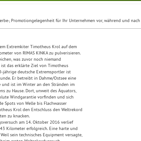
erbe-, Promotiongelegenheit für Ihr Unternehmen vor, während und nach
dem Extremkiter Timotheus Krol auf dem
ometer von RIMAS KINKA zu pulverisieren.
eichen, was zuvor noch niemand
s ist das erklärte Ziel von Timotheus
0-jährige deutsche Extremsportler ist
Stunde. Er betreibt in Dahme/Ostsee eine
 und ist im Winter an den Stränden im
ens zu Hause. Dort, unweit des Äquators,
olute Windgarantie vorfinden und sich
e Spots von Welle bis Flachwasser
motheus Krol den Entschluss den Weltrekord
ten zu knacken.
ngsversuch am 14. Oktober 2016 verlief
343 Kilometer erfolgreich. Eine harte und
: Weil sein technisches Equipment versagte,