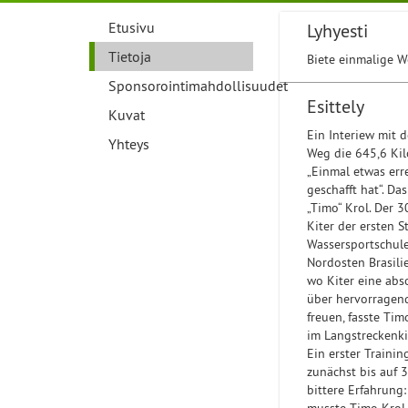
Etusivu
Lyhyesti
Tietoja
Biete einmalige W
Sponsorointimahdollisuudet
Esittely
Kuvat
Ein Interiew mit 
Yhteys
Weg die 645,6 Kil
„Einmal etwas err
geschafft hat“. Da
„Timo“ Krol. Der 3
Kiter der ersten 
Wassersportschule
Nordosten Brasili
wo Kiter eine abs
über hervorragend
freuen, fasste Ti
im Langstreckenki
Ein erster Traini
zunächst bis auf 
bittere Erfahrung