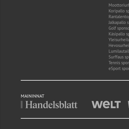
Moottoriurh
Koripallo s
Rantalento
Jalkapallo 
Golf sponso
Käsipallo s
Yleisurheil
Hevosurhei
Lumilautail
Surffaus sp
Tennis spon
eSport spo
MAININNAT