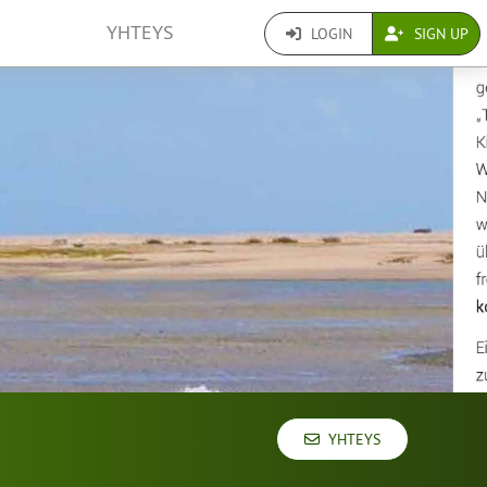
YHTEYS
LOGIN
SIGN UP
YHTEYS