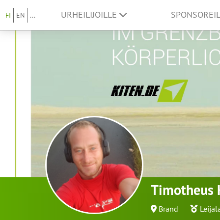
URHEILIJOILLE
SPONSOREI
FI
EN
...
Timotheus 
Brand
Leijal