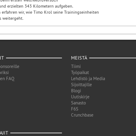
 beim ersten Weltrekordversuch
nd erzielten 343 Kilometern aufgeben.
 erfahren wir, wie Timo Krol seine Trainingseinheiten
s weitergeht.
IT
MEISTÄ
onsoreille
Tiimi
riksi
Työpaikat
den FAQ
Lehdistö ja Media
Sijoittajille
Blogi
Uutiskirje
Sanasto
F6S
Crunchbase
AJIT