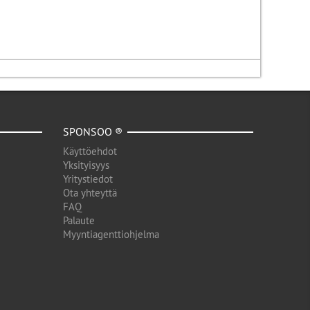
SPONSOO ®
Käyttöehdot
Yksityisyys
Yritystiedot
Ota yhteyttä
FAQ
Palaute
Myyntiagenttiohjelma