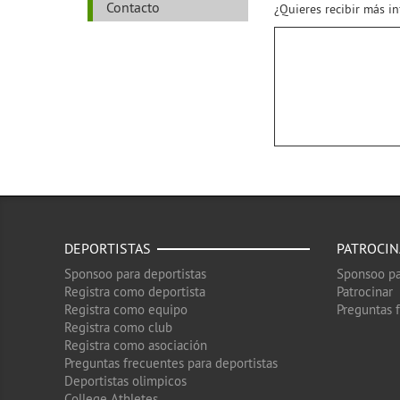
Contacto
¿Quieres recibir más i
DEPORTISTAS
PATROCI
Sponsoo para deportistas
Sponsoo pa
Registra como deportista
Patrocinar
Registra como equipo
Preguntas 
Registra como club
Registra como asociación
Preguntas frecuentes para deportistas
Deportistas olimpicos
College Athletes