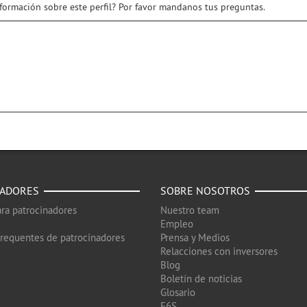
nformación sobre este perfil? Por favor mandanos tus preguntas.
NADORES
SOBRE NOSOTROS
ra patrocinadores
Nuestro team
Empleo
frequentes de patrocinadores
Prensa y Medios
Relacciones con inversores
Blog
Boletín de noticias
Glosario
F6S