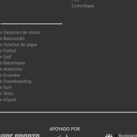
Crunchbase
en Deportes de motor
en Baloncesto
n Voleibol de playa
en Fútbol
n Golf
en Balonmano
en Atletismo
en Ecuestre
en Snowboarding
n Surf
n Tenis
en eSport
APOYADO POR