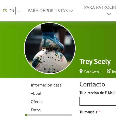
PARA PATROCI
PARA DEPORTISTAS
ES
EN
...
Trey Seely
Yorktown
Bé
Contacto
Información base
About
Tu dirección de E-Mail
Ofertas
Fotos
Tu mensaje