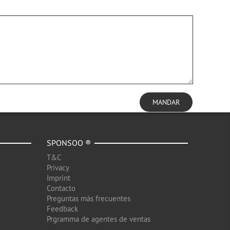
MANDAR
SPONSOO ®
T&C
Privacy
Imprint
Contacto
Preguntas más frecuentes
Feedback
Prgramma de agentes de ventas