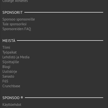
College Athletes
SPONSORIT
Sponsoo sponsoreille
Tule sponsoriksi
Sponsoreiden FAQ
MEISTÄ
Tiimi
Työpaikat
Lehdistö ja Media
Sijoittajille
Blogi
Uutiskirje
Sanasto
F6S
Crunchbase
SPONSOO ®
Käyttöehdot