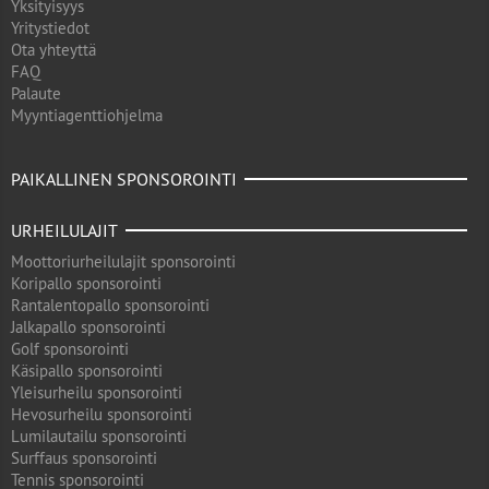
Yksityisyys
Yritystiedot
Ota yhteyttä
FAQ
Palaute
Myyntiagenttiohjelma
PAIKALLINEN SPONSOROINTI
URHEILULAJIT
Moottoriurheilulajit sponsorointi
Koripallo sponsorointi
Rantalentopallo sponsorointi
Jalkapallo sponsorointi
Golf sponsorointi
Käsipallo sponsorointi
Yleisurheilu sponsorointi
Hevosurheilu sponsorointi
Lumilautailu sponsorointi
Surffaus sponsorointi
Tennis sponsorointi