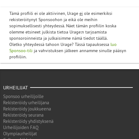
Tämä profiili ei ole aktiivinen, Urage
ei
ole esimerkiksi
rekisteröitynyt Sponsoohon ja eikä ole meihin
sopimuksellisesti yhteydessä. Näet tämän profiilin koska
olemme etsineet julkista tietoa Urage:n tarjoamista
sponsoroinneista ja julkaisimme nämä tiedot täällä.
Oletko yhteydessä tahoon Urage? Tässä tapauksessa
luo
Sponsoo-tili
ja vahvistuksen jälkeen annamme sinulle pääsyn
profiiliin.
URHEILIJAT
Sponsoo urheilijoille
Rekisteröidy urheilijana
Rekisteröidy joukkueena
Rekisteröidy seurana
Rekisteröidy yhdistyksenä
Urheilijoiden FAQ
Olympiaurheilijat