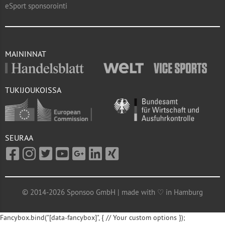
eSport sponsorointi
MAININNAT
TUKIJOUKOISSA
SEURAA
© 2014-2026 Sponsoo GmbH | made with ♡ in Hamburg
Fancybox.bind("[data-fancybox]", { // Your custom options });