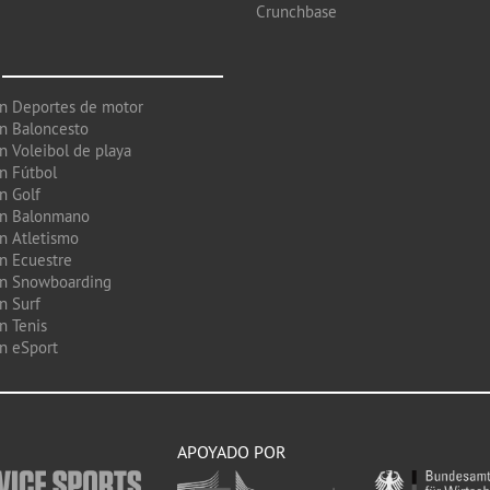
Crunchbase
en Deportes de motor
en Baloncesto
n Voleibol de playa
en Fútbol
n Golf
en Balonmano
en Atletismo
en Ecuestre
en Snowboarding
n Surf
n Tenis
en eSport
APOYADO POR