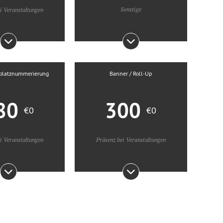
Sonstige
i Veranstaltungen
tzplatznummerierung
Banner / Roll-Up
80
300
€0
€0
i Veranstaltungen
Präsenz bei Veranstaltungen