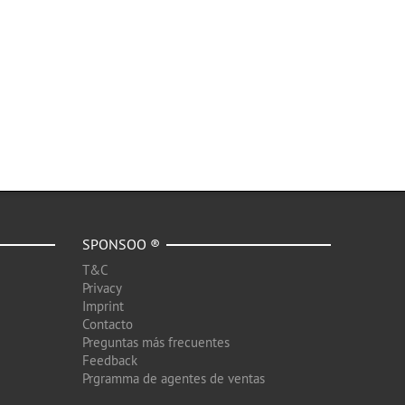
SPONSOO ®
T&C
Privacy
Imprint
Contacto
Preguntas más frecuentes
Feedback
Prgramma de agentes de ventas