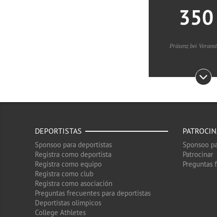
35
Präsenz bei Verans
DEPORTISTAS
PATROCI
Sponsoo para deportistas
Sponsoo pa
Registra como deportista
Patrocinar
Registra como equipo
Preguntas 
Registra como club
Registra como asociación
Preguntas frecuentes para deportistas
Deportistas olimpicos
College Athletes