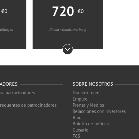
0
720
€0
€0
taltungen
Plakat-/Bandenwerbung
NADORES
SOBRE NOSOTROS
ra patrocinadores
Nuestro team
Empleo
frequentes de patrocinadores
Prensa y Medios
Relacciones con inversores
Blog
Boletín de noticias
Glosario
F6S