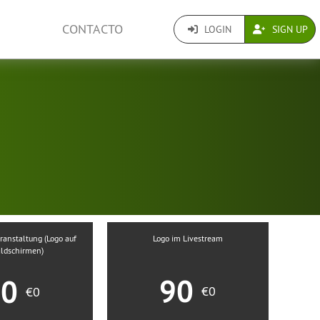
CONTACTO
LOGIN
SIGN UP
ranstaltung (Logo auf
Logo im Livestream
ildschirmen)
90
90
€0
€0