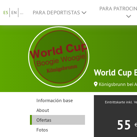
PARA PATROCI
PARA DEPORTISTAS
ES
EN
...
World Cup 
Königsbrunn bei 
Información base
Eintrittskarte inkl. 
About
55
Ofertas
Fotos