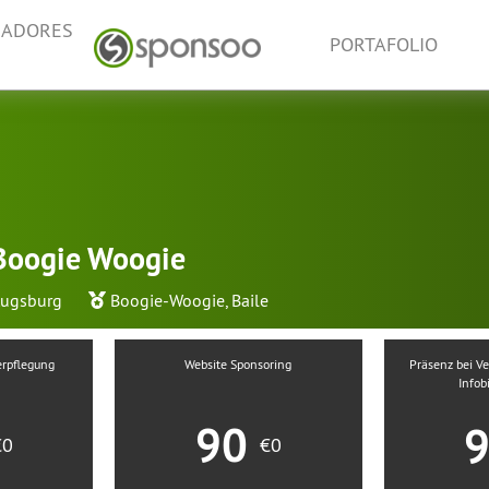
NADORES
PORTAFOLIO
Boogie Woogie
Augsburg
Boogie-Woogie
,
Baile
Verpflegung
Website Sponsoring
Präsenz bei Ve
Infob
90
€0
€0