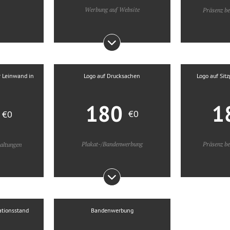
Werbung auf Website
Präsenz be
r Leinwand in
Logo auf Drucksachen
Logo auf Si
180
1
0
€0
€0
Plakat-/Bandenwerbung
Präsenz be
taltungen
ationsstand
Bandenwerbung