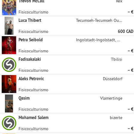
Trevon McCall
Rex
Fisicoculturismo
– €
Luca Thibert
Tecumseh-Tecumseh Outskirts
Fisicoculturismo
600 CAD
Petra Seibold
Ingolstadt-Ingolstadt, Donau
Fisicoculturismo
– €
Fadisakalaki
Tbilisi
Fisicoculturismo
– €
Aleks Petrovic
Düsseldorf
Fisicoculturismo
Qasim
Vlamertinge
Fisicoculturismo
– €
Mohamed Salem
bizerte
Fisicoculturismo
– €