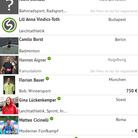
Bahnradsport, Radsport, Behindertensport
Der Preis ist nur für registrierte
Unternehmen sichtbar
Lili Anna Vindics-Toth
Budapest
Leichtathletik
Camilo Borst
Berlin
Badminton
Augsburg
Hannes Aigner
Kanuslalom
Der Preis ist nur für registrierte
Unternehmen sichtbar
München
Florian Bauer
Bob, Wintersport
750 €
Soest
Gina Lückenkemper
Leichtathletik, Sprint, Influencer
Roma
Matteo Cicinelli
Moderner Fünfkampf
– €