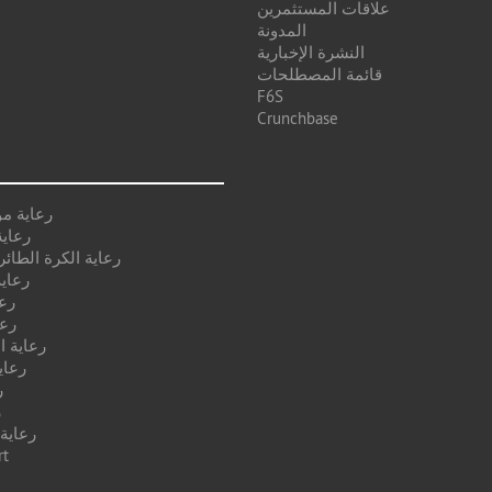
علاقات المستثمرين
المدونة
النشرة الإخبارية
قائمة المصطلحات
F6S
Crunchbase
رعاية م
رعاية
رعاية الكرة الطائر
رعاية
رع
رعا
رعاية ا
رعاي
ر
ر
رعاية
رعا