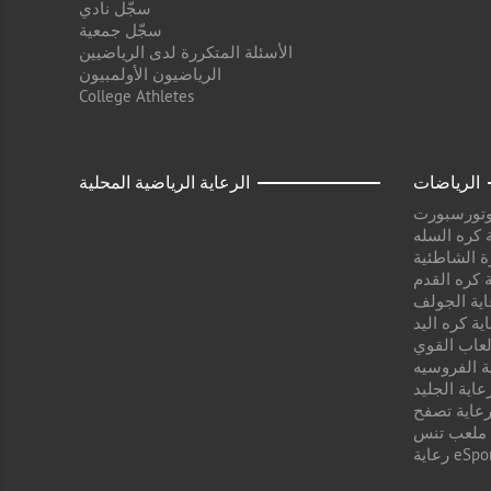
سجّل نادي
سجّل جمعية
الأسئلة المتكررة لدى الرياضيين
الرياضيون الأولمبيون
College Athletes
الرياضات
الرعاية الرياضية المحلية
وتورسبورت
 كره السله
ة الشاطئية
 كره القدم
اية الجولف
ية كره اليد
لعاب القوي
ة الفروسيه
عاية الجليد
عاية تصفح
 ملعب تنس
ية eSport