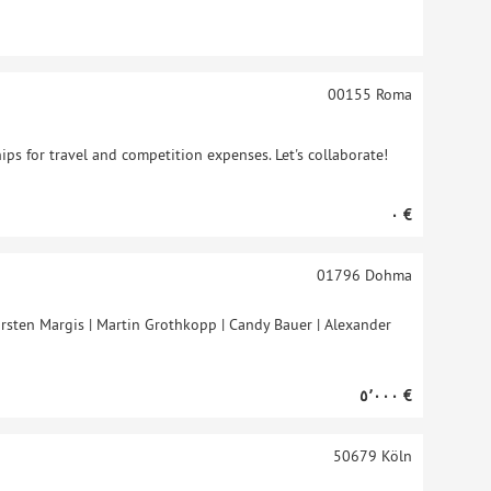
00155
Roma
ips for travel and competition expenses. Let's collaborate!
‏٠ €
01796
Dohma
rsten Margis | Martin Grothkopp | Candy Bauer | Alexander
‏٥٬٠٠٠ €
50679
Köln