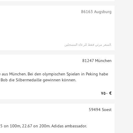
86163
Augsburg
السعر مرئي فقط للرعاة المسجلين.
81247
München
me aus München. Bei den olympischen Spielen in Peking habe
 Bob die Silbermedaille gewinnen können.
‏٧٥٠ €
59494
Soest
 on 100m, 22.67 on 200m. Adidas ambassador.