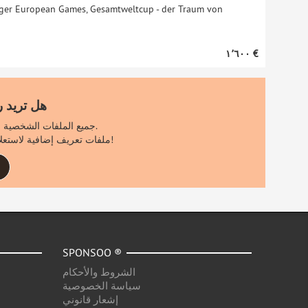
ieger European Games, Gesamtweltcup - der Traum von
‏١٬٦٠٠ €
هل تريد 
جميع الملفات الشخصية الأخرى مرئية فقط لمستخدمي سبونسو المسجلين.
اشترك الآن مجانًا لرؤية ٪count٪ ملفات تعريف إضافية لاستعلام البحث الخاص بك!
SPONSOO ®
الشروط والأحكام
سياسة الخصوصية
إشعار قانوني