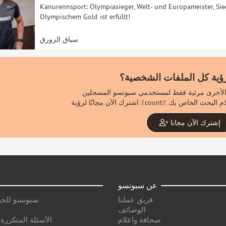
Kanurennsport: Olympiasieger, Welt- und Europameister, S
Olympischem Gold ist erfüllt!
سباق الزورق
رؤية كل الملفات الشخصية؟
إشترك الآن مجانا
عن سبونسو
فريق عملنا
سبونسو للجه
الوضائف
صحافة واعلام
الأسئلة المتكررة