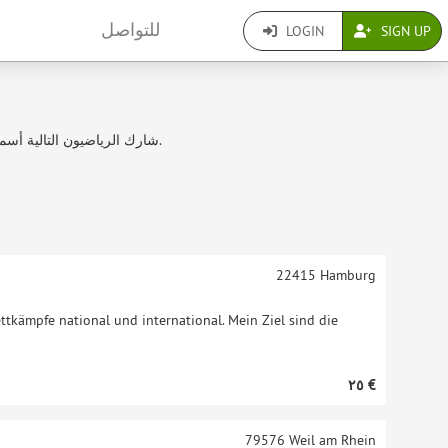
للتواصل
LOGIN
SIGN UP
شارك الرياضيون التالية أسماؤهم في الألعاب الأولمبية السابقة أو يعملون من أجل دورة الألعاب الأولمبية 2020 في طوكيو.
22415
Hamburg
ttkämpfe national und international. Mein Ziel sind die
‏٢٥ €
79576
Weil am Rhein