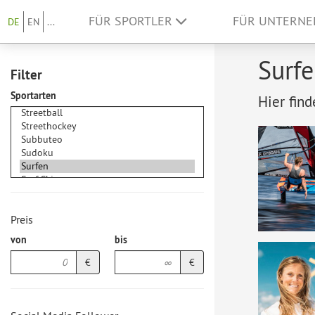
FÜR SPORTLER
FÜR UNTERN
DE
EN
...
Surfe
Filter
Sportarten
Hier find
Preis
von
bis
€
€