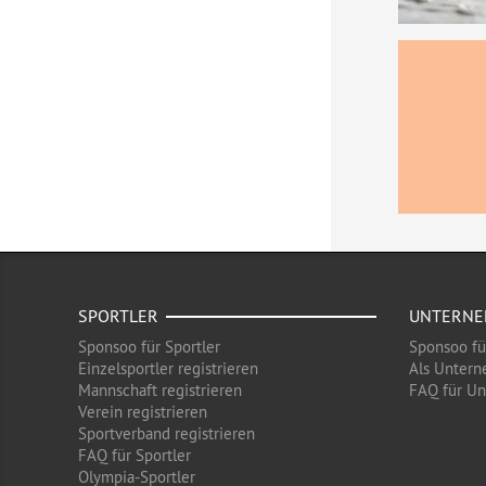
SPORTLER
UNTERN
Sponsoo für Sportler
Sponsoo f
Einzelsportler registrieren
Als Untern
Mannschaft registrieren
FAQ für U
Verein registrieren
Sportverband registrieren
FAQ für Sportler
Olympia-Sportler