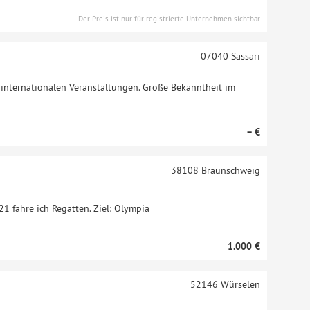
Der Preis ist nur für registrierte Unternehmen sichtbar
07040
Sassari
 internationalen Veranstaltungen. Große Bekanntheit im
– €
38108
Braunschweig
1 fahre ich Regatten. Ziel: Olympia
1.000 €
52146
Würselen