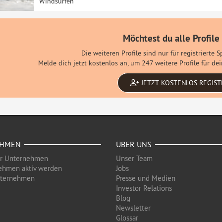
Windsurfen
Möchtest du alle Profile
Die weiteren Profile sind nur für registrierte 
Melde dich jetzt kostenlos an, um 247 weitere Profile für d
JETZT KOSTENLOS REGIST
EHMEN
ÜBER UNS
ür Unternehmen
Unser Team
ehmen aktiv werden
Jobs
nternehmen
Presse und Medien
Investor Relations
Blog
Newsletter
Glossar