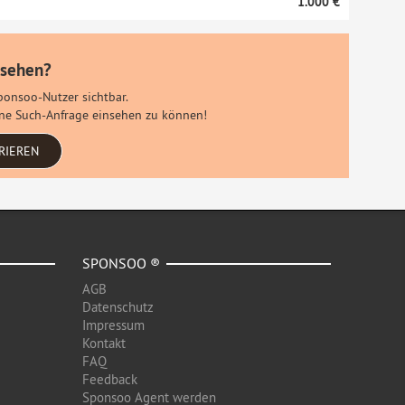
1.000 €
 sehen?
Sponsoo-Nutzer sichtbar.
eine Such-Anfrage einsehen zu können!
RIEREN
SPONSOO ®
AGB
Datenschutz
Impressum
Kontakt
FAQ
Feedback
Sponsoo Agent werden