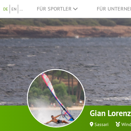
FÜR SPORTLER
FÜR UNTERN
DE
EN
...
Gian Lorenz
Sassari
Wind