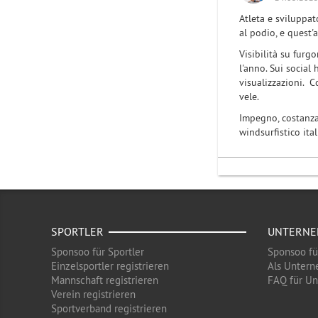
Atleta e sviluppa
al podio, e quest'
Visibilità su furgo
l'anno. Sui socia
visualizzazioni. C
vele.
Impegno, costanza
windsurfistico ita
SPORTLER
UNTERN
Sponsoo für Sportler
Sponsoo f
Einzelsportler registrieren
Als Untern
Mannschaft registrieren
FAQ für U
Verein registrieren
Sportverband registrieren