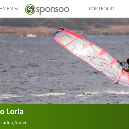
EHMEN
PORTFOLIO
o Loria
surfen
,
Surfen