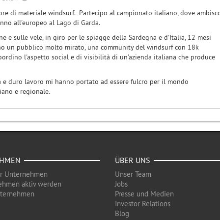
tore di materiale windsurf. Partecipo al campionato italiano, dove ambisc
anno all'europeo al Lago di Garda.
ne e sulle vele, in giro per le spiagge della Sardegna e d'Italia, 12 mesi
l ho un pubblico molto mirato, una community del windsurf con 18k
oordino l'aspetto social e di visibilità di un'azienda italiana che produce
 e duro lavoro mi hanno portato ad essere fulcro per il mondo
liano e regionale.
EHMEN
ÜBER UNS
ür Unternehmen
Unser Team
ehmen aktiv werden
Jobs
nternehmen
Presse und Medien
Investor Relations
Blog