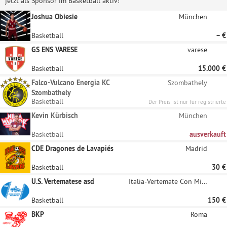
jetzt als Sponsor im Basketball aktiv!
Joshua Obiesie
München
Basketball
– €
GS ENS VARESE
varese
Basketball
15.000 €
Falco-Vulcano Energia KC
Szombathely
Szombathely
Basketball
Der Preis ist nur für registrierte
Unternehmen sichtbar
Kevin Kürbisch
München
Basketball
ausverkauft
CDE Dragones de Lavapiés
Madrid
Basketball
30 €
U.S. Vertematese asd
Italia-Vertemate Con Minoprio
Basketball
150 €
BKP
Roma