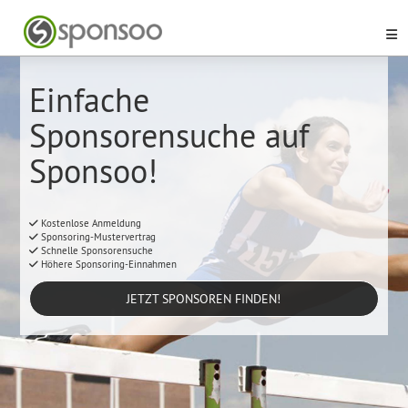
Einfache
Sponsorensuche auf
Sponsoo!
Kostenlose Anmeldung
Sponsoring-Mustervertrag
Schnelle Sponsorensuche
Höhere Sponsoring-Einnahmen
JETZT SPONSOREN FINDEN!