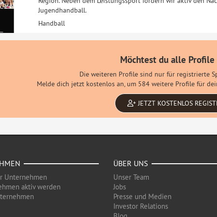
Region. Neben dem Leistungssport fördern wir aktiv den Na
Jugendhandball.
Handball
Möchtest du alle Profile
Die weiteren Profile sind nur für registrierte 
Melde dich jetzt kostenlos an, um 584 weitere Profile für d
JETZT KOSTENLOS REGIST
EHMEN
ÜBER UNS
ür Unternehmen
Unser Team
ehmen aktiv werden
Jobs
nternehmen
Presse und Medien
Investor Relations
Blog