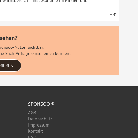
chwuchsbereich – insbesondere im Kinder- und
– €
 sehen?
Sponsoo-Nutzer sichtbar.
eine Such-Anfrage einsehen zu können!
RIEREN
SPONSOO ®
AGB
Datenschutz
Impressum
Kontakt
FAQ