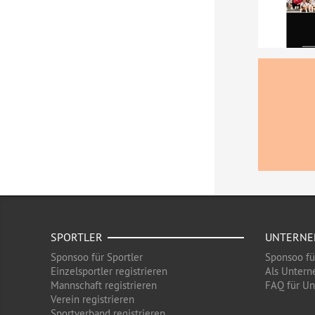
SPORTLER
UNTERN
Sponsoo für Sportler
Sponsoo f
Einzelsportler registrieren
Als Untern
Mannschaft registrieren
FAQ für U
Verein registrieren
Sportverband registrieren