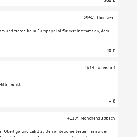
200 €
30419
Hannover
am und treten beim Europapokal für Vereinsteams an, dem
40 €
4614
Hägendorf
Mittelpunkt.
– €
41199
Mönchengladbach
er Oberliga und zählt zu den ambitioniertesten Teams der