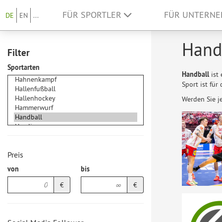
FÜR SPORTLER
FÜR UNTERN
DE
EN
...
Handb
Filter
Sportarten
Handball
ist
Sport ist für
Werden Sie j
Preis
von
bis
€
€