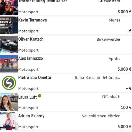
Tractor Pulling Team kaiser
Gussenstadt
Motorsport
8.000 €
Kevin Terranova
Monza
Motorsport
– €
Oliver Kratsch
Birkenwerder
Motorsport
Alex Iannazzo
Aprilia
Motorsport
5.000 €
Pietro Elia Ometto
Italia-Bassano Del Grappa
Motorsport
– €
Offenbach
Laura Luft
Motorsport
100 €
Adrian Rziczny
Neuenkirchen-Vörden
Motorsport
5.000 €