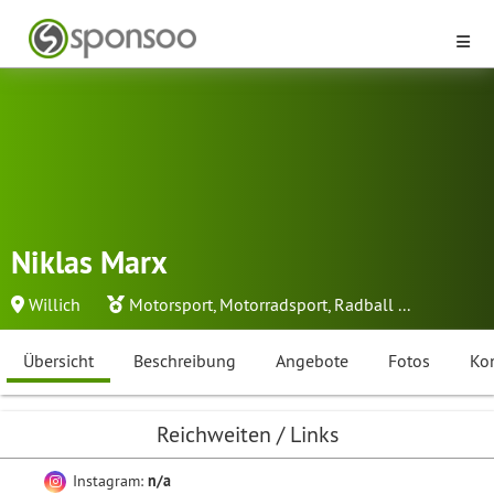
Niklas Marx
Willich
Motorsport
,
Motorradsport
,
Radball
...
Übersicht
Beschreibung
Angebote
Fotos
Ko
Reichweiten / Links
Instagram:
n/a