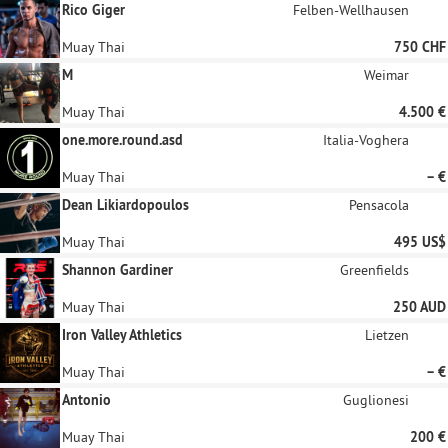
Rico Giger
Felben-Wellhausen
Muay Thai
750 CHF
M
Weimar
Muay Thai
4.500 €
one.more.round.asd
Italia-Voghera
Muay Thai
– €
Dean Likiardopoulos
Pensacola
Muay Thai
495 US$
Shannon Gardiner
Greenfields
Muay Thai
250 AUD
Iron Valley Athletics
Lietzen
Muay Thai
– €
Antonio
Guglionesi
Muay Thai
200 €