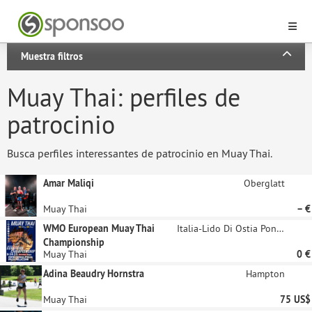
Muestra filtros
Muay Thai: perfiles de
patrocinio
Busca perfiles interessantes de patrocinio en Muay Thai.
Amar Maliqi
Oberglatt
Muay Thai
– €
WMO European Muay Thai
Italia-Lido Di Ostia Ponente
Championship
Muay Thai
0 €
Adina Beaudry Hornstra
Hampton
Muay Thai
75 US$