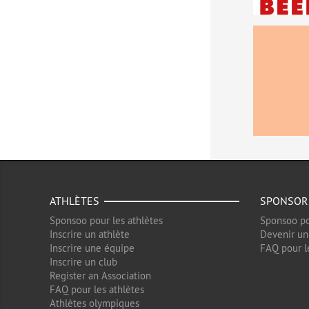
ATHLÈTES
SPONSOR
Sponsoo pour les athlètes
Sponsoo po
Inscrire un athlète
Devenir un
Inscrire une équipe
FAQ pour l
Inscrire un club
Register an Association
FAQ pour les athlètes
Athlètes olympiques