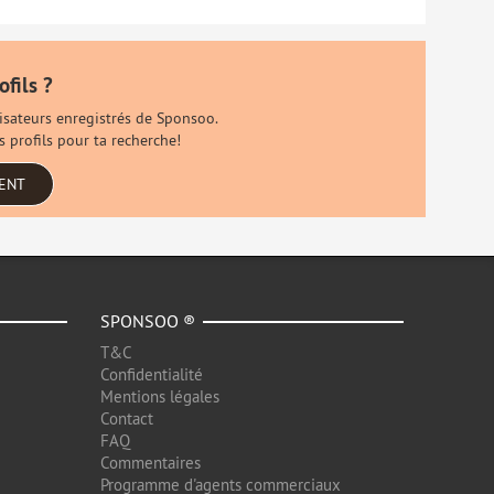
ofils ?
ilisateurs enregistrés de Sponsoo.
s profils pour ta recherche!
MENT
SPONSOO ®
T&C
Confidentialité
Mentions légales
Contact
FAQ
Commentaires
Programme d'agents commerciaux