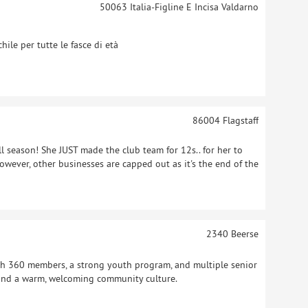
50063
Italia-Figline E Incisa Valdarno
ile per tutte le fasce di età
86004
Flagstaff
l season! She JUST made the club team for 12s.. for her to
owever, other businesses are capped out as it's the end of the
2340
Beerse
ith 360 members, a strong youth program, and multiple senior
 and a warm, welcoming community culture.