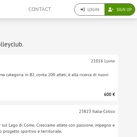
CONTACT
LOGIN
SIGN UP
olleyclub.
21016
Luino
 categoria in B2, conta 200 atleti, è alla ricerca di nuovi
600 €
23823
Italia-Colico
 sul Lago di Como. Cresciamo atlete con passione, impegno e
 progetto sportivo e territoriale.