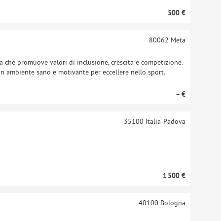
500 €
80062
Meta
a che promuove valori di inclusione, crescita e competizione.
 un ambiente sano e motivante per eccellere nello sport.
– €
35100
Italia-Padova
1 500 €
40100
Bologna