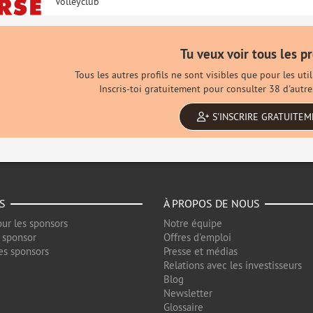
Volleyclub
Tu veux voir tous les pr
Tous les autres profils ne sont visibles que pour les ut
Inscris-toi gratuitement pour consulter 38 d'autre
S'INSCRIRE GRATUITE
S
À PROPOS DE NOUS
ur les sponsors
Notre équipe
 sponsor
Offres d'emploi
es sponsors
Presse et médias
Relations avec les investisseurs
Blog
Newsletter
Glossaire