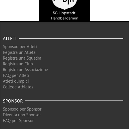
ATLETI
Sponsoo per Atleti
Registra un Atleta
Registra una Squadra
Registra un Club
Registra un Associazione
FAQ per Atleti
Atleti olimpici
College Athletes
SPONSOR
Sponsoo per Sponsor
Diventa uno Sponsor
FAQ per Sponsor