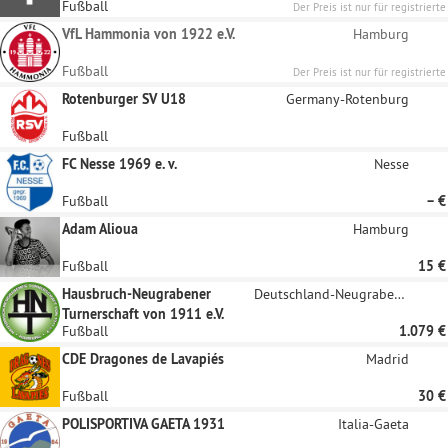
Fußball
Der Preis ist nur für registrierte
Unternehmen sichtbar
VfL Hammonia von 1922 e.V.
Hamburg
Fußball
Der Preis ist nur für registrierte
Unternehmen sichtbar
Rotenburger SV U18
Germany-Rotenburg
Fußball
FC Nesse 1969 e. v.
Nesse
Fußball
– €
Adam Alioua
Hamburg
Fußball
15 €
Hausbruch-Neugrabener
Deutschland-Neugraben-Fischbek
Turnerschaft von 1911 e.V.
Fußball
1.079 €
CDE Dragones de Lavapiés
Madrid
Fußball
30 €
POLISPORTIVA GAETA 1931
Italia-Gaeta