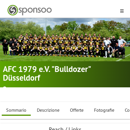
AFC 1979 e.V. "Bulldozer"
Düsseldorf
Düsseldorf
American Football
,
Cheerleading
,
Flag Football
Sommario
Descrizione
Offerte
Fotografie
Co
Reach / Links