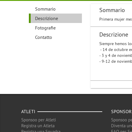
Sommario
Sommario
Descrizione
Primera mujer mex
Fotografie
Descrizione
Contatto
Siempre hemos log
- 14 de octubre e
- 3 y 4 de noviem
- 9-12 de noviemb
ATLETI
SPONSOR
Sponsoo per Atleti
Sponsoo pe
Registra un Atleta
Diventa un
Registra una Squadra
FAQ per S