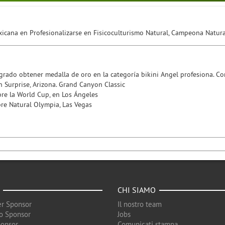
icana en Profesionalizarse en Fisicoculturismo Natural, Campeona Natur
rado obtener medalla de oro en la categoría bikini Angel profesiona. Co
n Surprise, Arizona. Grand Canyon Classic
bre la World Cup, en Los Ángeles
re Natural Olympia, Las Vegas
CHI SIAMO
r Sponsor
Il nostro team
o Sponsor
Jobs
ponsor
Comunicati stampa