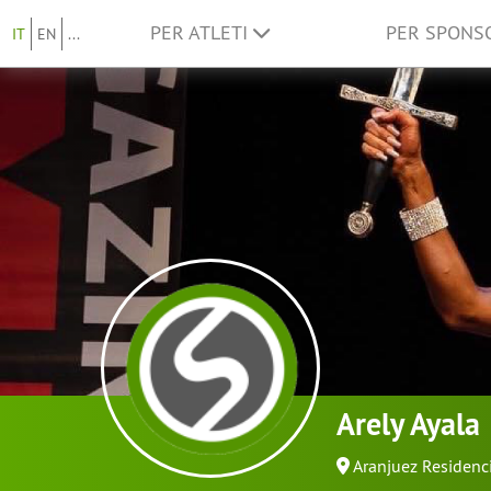
PER ATLETI
PER SPON
IT
EN
...
Arely Ayala
Aranjuez Residenc