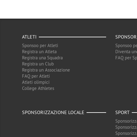
ATLETI
SPONSOR
Sponsoo per Atleti
Sponsoo pe
Registra un Atleta
Diventa un
Registra una Squadra
FAQ per S
Registra un Club
Registra un Associazione
FAQ per Atleti
Atleti olimpici
College Athletes
SPONSORIZZAZIONE LOCALE
SPORT
Sponsorizz
Sponsorizz
Sponsorizz