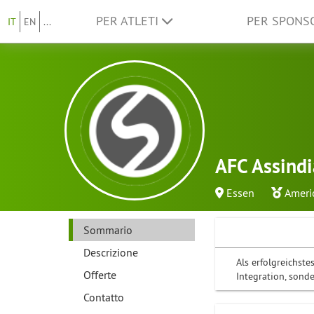
PER ATLETI
PER SPON
IT
EN
...
AFC Assindi
Essen
Ameri
Sommario
Descrizione
Als erfolgreichst
Offerte
Integration, sonde
Contatto