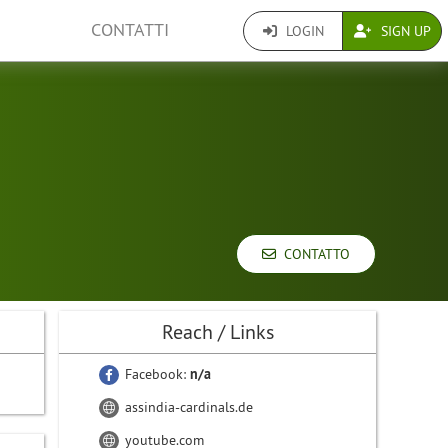
CONTATTI
LOGIN
SIGN UP
CONTATTO
Reach / Links
Facebook:
n/a
assindia-cardinals.de
youtube.com