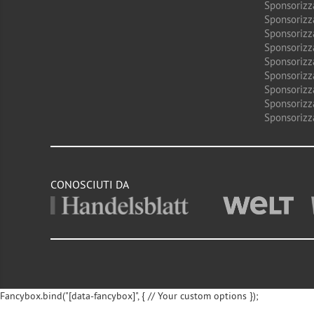
Sponsorizz
Sponsorizz
Sponsorizz
Sponsorizz
Sponsorizz
Sponsorizz
Sponsorizz
Sponsorizz
Sponsorizz
CONOSCIUTI DA
Fancybox.bind("[data-fancybox]", { // Your custom options });