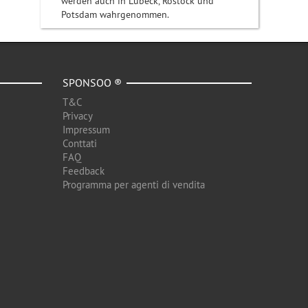
werden auch in Lübeck, Rostock und
Potsdam wahrgenommen.
SPONSOO ®
T&C
Privacy
Impressum
Conttati
FAQ
Feedback
Programma per agenti di vendita