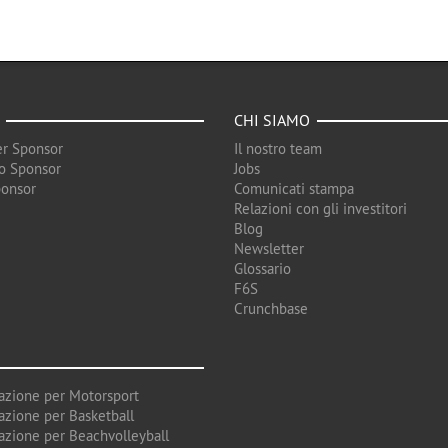
CHI SIAMO
r Sponsor
Il nostro team
o Sponsor
Jobs
ponsor
Comunicati stampa
Relazioni con gli investitori
Blog
Newsletter
Glossario
F6S
Crunchbase
azione per Motorsport
azione per Basketball
azione per Beachvolleyball