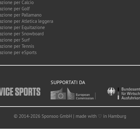
azione per Calcio
azione per Golf
azione per Pallamano
azione per Atletica leggera
azione per Equitazione
azione per Snowboard
azione per Surf
azione per Tennis
azione per eSports
SUPPORTATI DA
© 2014-2026 Sponsoo GmbH | made with ♡ in Hamburg