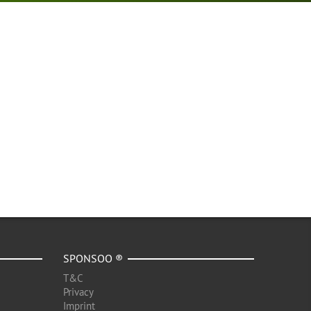
SPONSOO ®
T&C
Privacy
Imprint