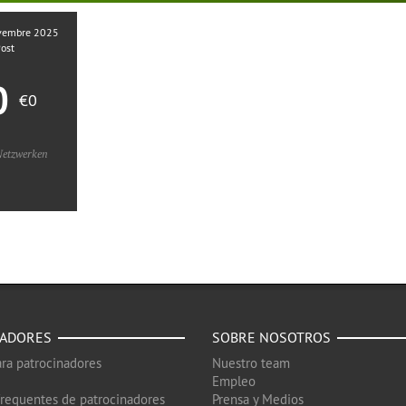
ovembre 2025
Post
0
€0
 Netzwerken
NADORES
SOBRE NOSOTROS
ra patrocinadores
Nuestro team
Empleo
frequentes de patrocinadores
Prensa y Medios