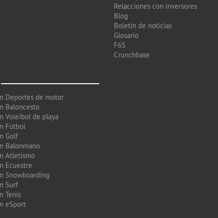
Relacciones con inversores
Blog
Boletín de noticias
Glosario
F6S
Crunchbase
en Deportes de motor
en Baloncesto
n Voleibol de playa
en Fútbol
n Golf
en Balonmano
en Atletismo
en Ecuestre
en Snowboarding
n Surf
n Tenis
en eSport