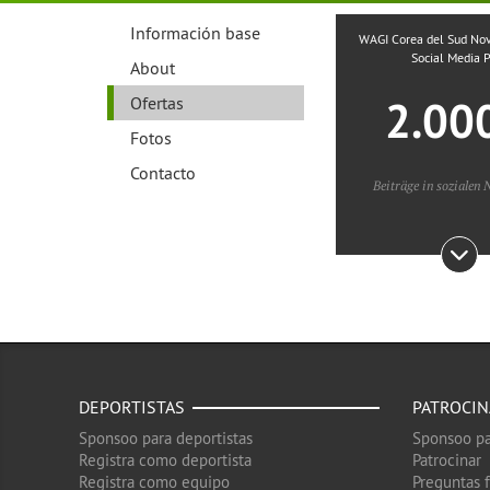
Información base
WAGI Corea del Sud N
Social Media 
About
2.00
Ofertas
Fotos
Contacto
Beiträge in sozialen
DEPORTISTAS
PATROCI
Sponsoo para deportistas
Sponsoo pa
Registra como deportista
Patrocinar
Registra como equipo
Preguntas 