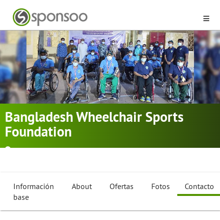
Bangladesh Wheelchair Sports
Foundation
Dhaka
Bádminton
,
Dardos
,
Baloncesto en silla de ruedas
...
Información
About
Ofertas
Fotos
Contacto
base