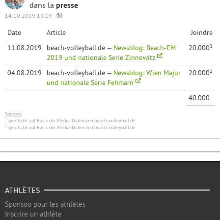
dans la
presse
14.10.2019 19:19 ·
Date
Article
Joindre
1
11.08.2019
beach-volleyball.de —
Newsblog: Beach-EM
20.000
2019 und nationale Serie Zinnowitz
2
04.08.2019
beach-volleyball.de —
Newsblog: Wien Major
20.000
und nationale Serie Fehmarn
40.000
Sources:
1
geschätzt auf Basis der Media-Daten von beach-volleyball.de
2
geschätzt auf Basis der Media-Daten von beach-volleyball.de
ATHLÈTES
Sponsoo pour les athlètes
Inscrire un athlète