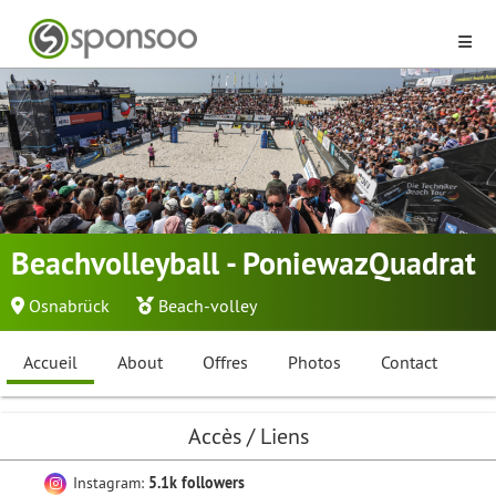
Beachvolleyball - PoniewazQuadrat
Osnabrück
Beach-volley
Accueil
About
Offres
Photos
Contact
Accès / Liens
Instagram:
5.1k followers