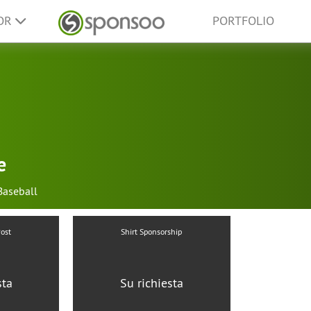
SOR
PORTFOLIO
e
Baseball
Post
Shirt Sponsorship
sta
Su richiesta