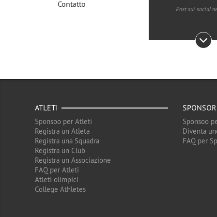
Contatto
Post sui social n
ATLETI
SPONSOR
Sponsoo per Atleti
Sponsoo pe
Registra un Atleta
Diventa un
Registra una Squadra
FAQ per S
Registra un Club
Registra un Associazione
FAQ per Atleti
Atleti olimpici
College Athletes