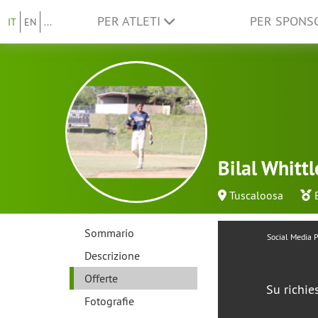
PER ATLETI
PER SPON
IT
EN
...
Bilal Whittl
Tuscaloosa
Sommario
Social Media 
Descrizione
Offerte
Su richie
Fotografie