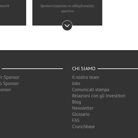
etwork
Sponsorizzazione su abbigliamento
sportivo
CHI SIAMO
r Sponsor
Il nostro team
o Sponsor
Jobs
ponsor
Comunicati stampa
Relazioni con gli investitori
Blog
Newsletter
Glossario
F6S
Crunchbase