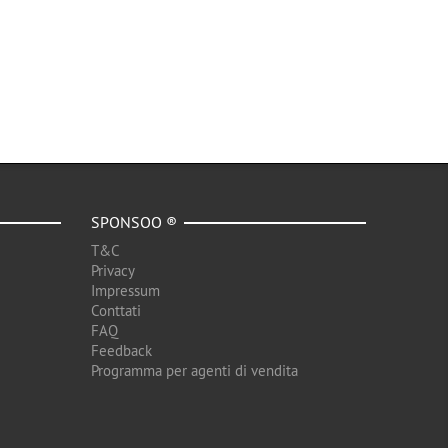
SPONSOO ®
T&C
Privacy
Impressum
Conttati
FAQ
Feedback
Programma per agenti di vendita