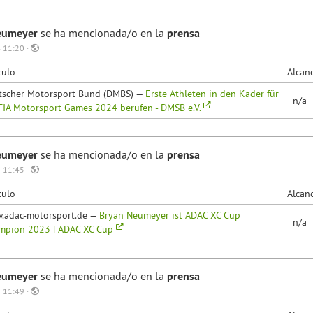
eumeyer
se ha mencionada/o en la
prensa
 11:20 ·
culo
Alcan
tscher Motorsport Bund (DMBS) —
Erste Athleten in den Kader für
n/a
FIA Motorsport Games 2024 berufen - DMSB e.V.
eumeyer
se ha mencionada/o en la
prensa
 11:45 ·
culo
Alcan
.adac-motorsport.de —
Bryan Neumeyer ist ADAC XC Cup
n/a
mpion 2023 | ADAC XC Cup
eumeyer
se ha mencionada/o en la
prensa
 11:49 ·