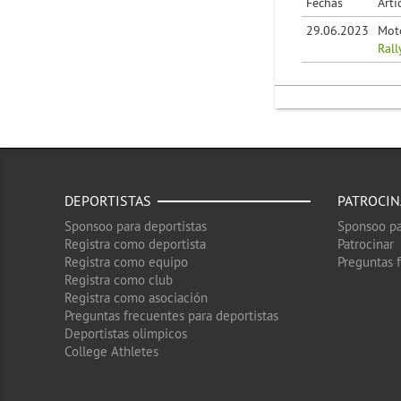
Fechas
Artí
29.06.2023
Mot
Rall
DEPORTISTAS
PATROCI
Sponsoo para deportistas
Sponsoo pa
Registra como deportista
Patrocinar
Registra como equipo
Preguntas 
Registra como club
Registra como asociación
Preguntas frecuentes para deportistas
Deportistas olimpicos
College Athletes