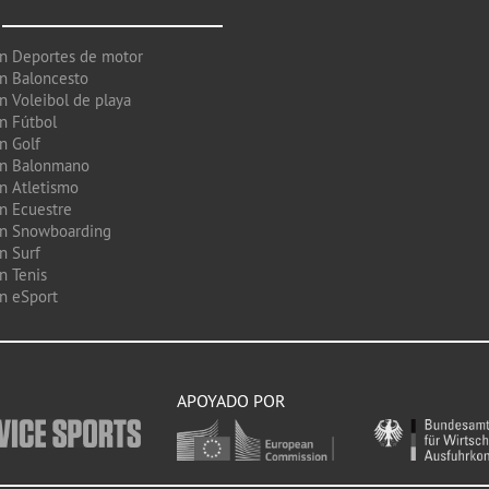
en Deportes de motor
en Baloncesto
n Voleibol de playa
en Fútbol
n Golf
en Balonmano
en Atletismo
en Ecuestre
en Snowboarding
n Surf
n Tenis
en eSport
APOYADO POR