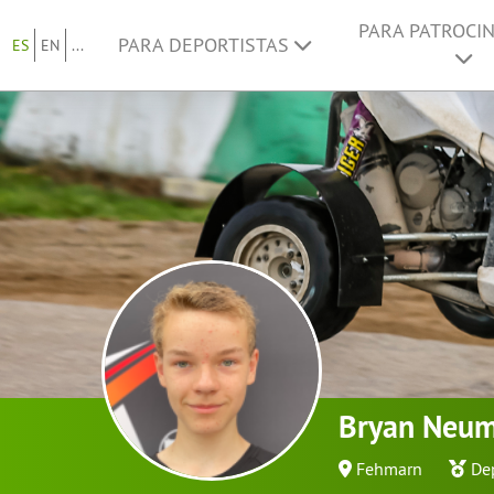
PARA PATROCI
PARA DEPORTISTAS
ES
EN
...
Bryan Neum
Fehmarn
De