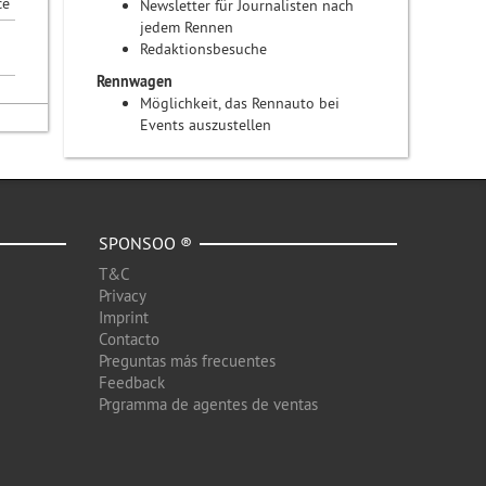
ce
Newsletter für Journalisten nach
jedem Rennen
Redaktionsbesuche
Rennwagen
Möglichkeit, das Rennauto bei
Events auszustellen
SPONSOO ®
T&C
Privacy
Imprint
Contacto
Preguntas más frecuentes
Feedback
Prgramma de agentes de ventas