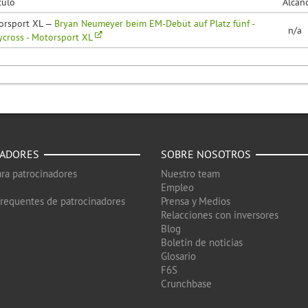
culo
Alcan
orsport XL —
Bryan Neumeyer beim EM-Debüt auf Platz fünf -
n/a
ycross - Motorsport XL
NADORES
SOBRE NOSOTROS
ra patrocinadores
Nuestro team
Empleo
frequentes de patrocinadores
Prensa y Medios
Relacciones con inversores
Blog
Boletín de noticias
Glosario
F6S
Crunchbase