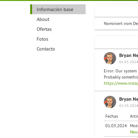
Información base
About
Nominiert vom De
Ofertas
Fotos
Contacto
Bryan N
01.03.2024
Error: Our system 
Probably somethin
https://www.inst
Bryan N
01.03.2024
Fechas
Artí
01.03.2024
Mot
Neum