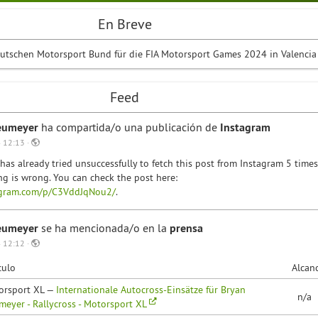
En Breve
utschen Motorsport Bund für die FIA Motorsport Games 2024 in Valencia
Feed
eumeyer
ha compartida/o una publicación de
Instagram
 12:13 ·
has already tried unsuccessfully to fetch this post from Instagram 5 times
g is wrong. You can check the post here:
agram.com/p/C3VddJqNou2/
.
eumeyer
se ha mencionada/o en la
prensa
 12:12 ·
culo
Alcan
orsport XL —
Internationale Autocross-Einsätze für Bryan
n/a
eyer - Rallycross - Motorsport XL