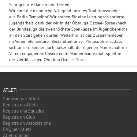
Sehr geehrte Damen und Herren,
Wir sind die männliche A- Jugend unseres Traditionsvereins
aus Berlin Tempelhof. Wir stehen für eine leistungsorientierte
Jugendarbeit, dank der wir in der Oberliga Ostsee- Spree (nach
der Bundesliga die zweithöchste Spielklasse im Jugendbereich)
an den Start gehen dürfen. Weiterhin ist das Zusammenleben
im Verein elementarer Bestandteil unser Philosophie, sodass
sich unsere Spieler auch außerhalb der eigenen Mannschaft im
Verein engagieren. Unsere erste Männermannschaft spielt in
der viertklassigen Oberliga Ostsee- Spree.
ATLETI
Sponsoo per Atleti
Registra un Atleta
Registra una Squadra
Registra un Club
Registra un Associazione
FAQ per Atleti
Atleti olimpici