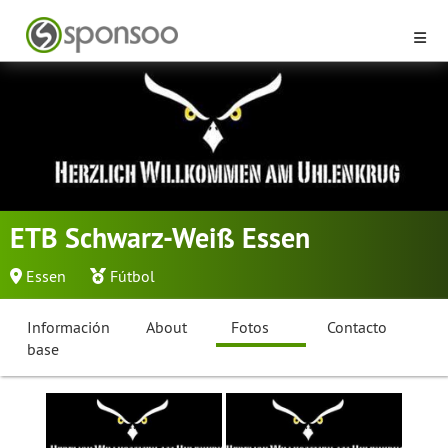
ETB Schwarz-Weiß Essen
Essen
Fútbol
Información
About
Fotos
Contacto
base