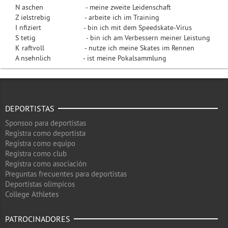
N aschen - meine zweite Leidenschaft
Z ielstrebig - arbeite ich im Training
I nfiziert - bin ich mit dem Speedskate-Virus
S tetig - bin ich am Verbessern meiner Leistung
K raftvoll - nutze ich meine Skates im Rennen
A nsehnlich - ist meine Pokalsammlung
DEPORTISTAS
Sponsoo para deportistas
Registra como deportista
Registra como equipo
Registra como club
Registra como asociación
Preguntas frecuentes para deportistas
Deportistas olimpicos
College Athletes
PATROCINADORES