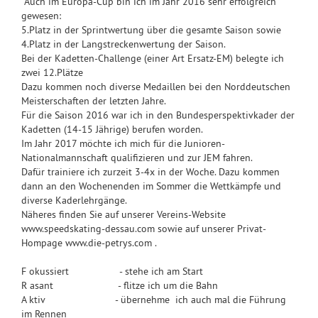
Auch im Europa-Cup bin ich im Jahr 2016 sehr erfolgreich
gewesen:
5.Platz in der Sprintwertung über die gesamte Saison sowie
4.Platz in der Langstreckenwertung der Saison.
Bei der Kadetten-Challenge (einer Art Ersatz-EM) belegte ich
zwei 12.Plätze
Dazu kommen noch diverse Medaillen bei den Norddeutschen
Meisterschaften der letzten Jahre.
Für die Saison 2016 war ich in den Bundesperspektivkader der
Kadetten (14-15 Jährige) berufen worden.
Im Jahr 2017 möchte ich mich für die Junioren-
Nationalmannschaft qualifizieren und zur JEM fahren.
Dafür trainiere ich zurzeit 3-4x in der Woche. Dazu kommen
dann an den Wochenenden im Sommer die Wettkämpfe und
diverse Kaderlehrgänge.
Näheres finden Sie auf unserer Vereins-Website
www.speedskating-dessau.com sowie auf unserer Privat-
Hompage www.die-petrys.com .
F okussiert - stehe ich am Start
R asant - flitze ich um die Bahn
A ktiv - übernehme ich auch mal die Führung
im Rennen