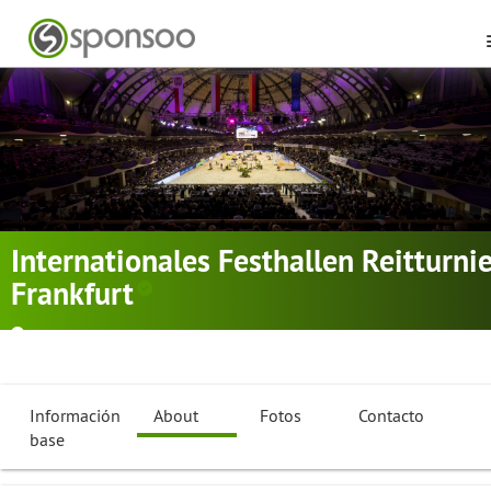
Internationales Festhallen Reitturni
Frankfurt
Kronberg im Taunus
Equitación de Doma
,
Ecuestre
,
Springreiten
Información
About
Fotos
Contacto
base