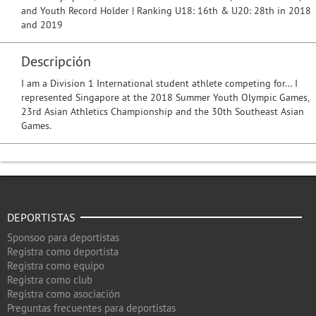
and Youth Record Holder | Ranking U18: 16th & U20: 28th in 2018
and 2019
Descripción
I am a Division 1 International student athlete competing for… I
represented Singapore at the 2018 Summer Youth Olympic Games,
23rd Asian Athletics Championship and the 30th Southeast Asian
Games.
DEPORTISTAS
Sponsoo para deportistas
Registra como deportista
Registra como equipo
Registra como club
Registra como asociación
Preguntas frecuentes para deportistas