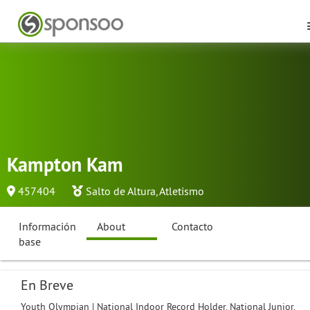
Kampton Kam
457404
Salto de Altura
,
Atletismo
Información
About
Contacto
base
En Breve
Youth Olympian | National Indoor Record Holder, National Junior,