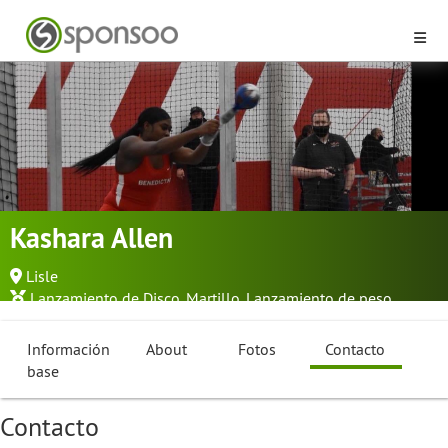
Kashara Allen
Lisle
Lanzamiento de Disco
,
Martillo
,
Lanzamiento de peso
...
Información
About
Fotos
Contacto
base
Contacto