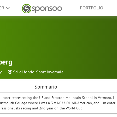
SOR
PORTFOLIO
berg
y
Sci di fondo
,
Sport invernale
Sommario
ki racer representing the US and Stratton Mountain School in Vermont. I
rtmouth College where I was a 3 x NCAA D1 All-American, and II'm enter
ofessional ski racing and 2nd year on the World Cup.