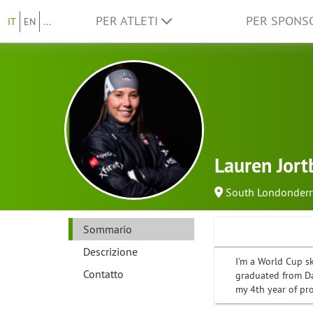
PER ATLETI
PER SPON
IT
EN
...
Lauren Jort
South Londonderr
Sommario
Descrizione
I'm a World Cup s
Contatto
graduated from Da
my 4th year of pr