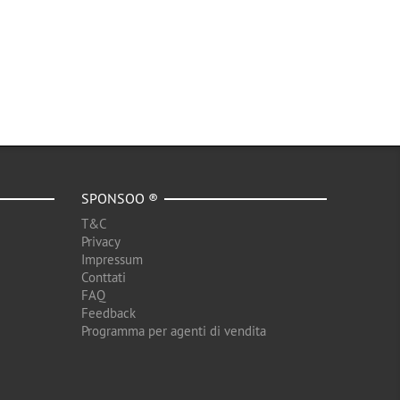
SPONSOO ®
T&C
Privacy
Impressum
Conttati
FAQ
Feedback
Programma per agenti di vendita