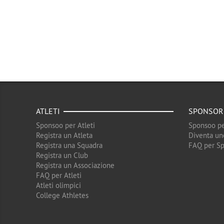
ATLETI
SPONSOR
Sponsoo per Atleti
Sponsoo pe
Registra un Atleta
Diventa un
Registra una Squadra
FAQ per S
Registra un Club
Registra un Associazione
FAQ per Atleti
Atleti olimpici
College Athletes