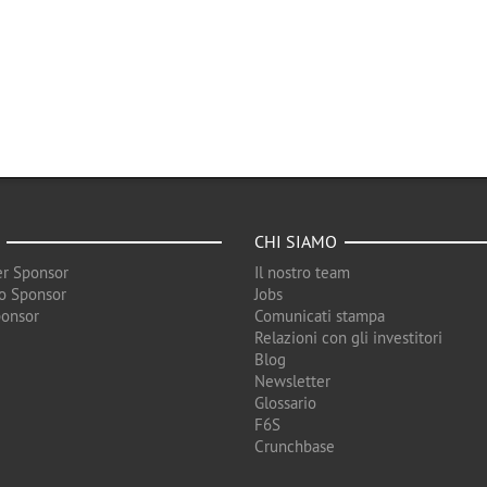
CHI SIAMO
r Sponsor
Il nostro team
o Sponsor
Jobs
ponsor
Comunicati stampa
Relazioni con gli investitori
Blog
Newsletter
Glossario
F6S
Crunchbase