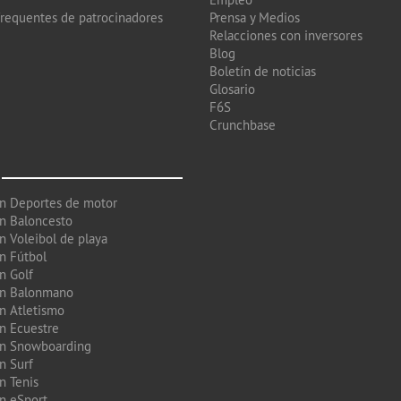
frequentes de patrocinadores
Prensa y Medios
Relacciones con inversores
Blog
Boletín de noticias
Glosario
F6S
Crunchbase
en Deportes de motor
en Baloncesto
n Voleibol de playa
en Fútbol
n Golf
en Balonmano
en Atletismo
en Ecuestre
en Snowboarding
n Surf
n Tenis
en eSport