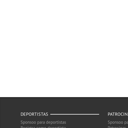
DEPORTISTAS
PATROCI
Sponsoo para deportistas
Sponsoo pa
Registra como deportista
Patrocinar