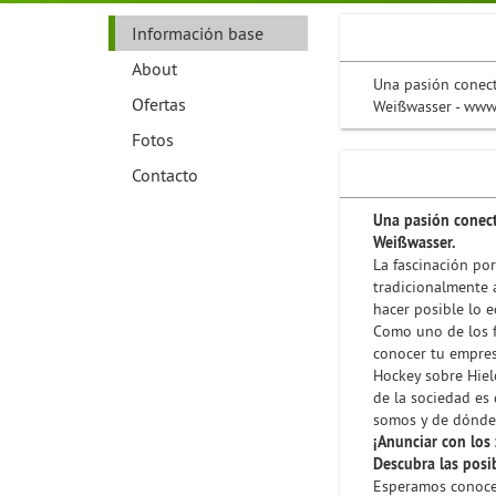
Información base
About
Una pasión conect
Ofertas
Weißwasser - www.
Fotos
Contacto
Una pasión conect
Weißwasser.
La fascinación po
tradicionalmente 
hacer posible lo 
Como uno de los fa
conocer tu empres
Hockey sobre Hielo
de la sociedad es
somos y de dónde
¡Anunciar con los 
Descubra las posi
Esperamos conocer