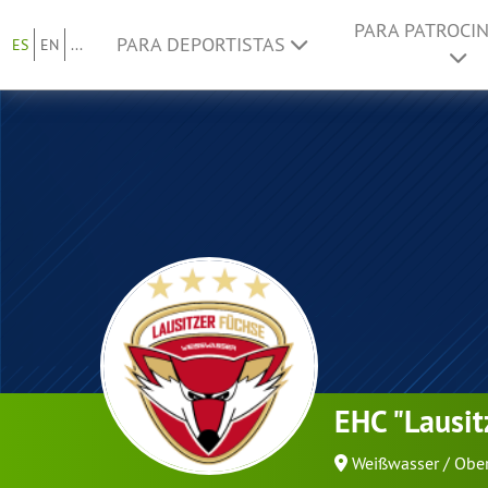
PARA PATROCI
PARA DEPORTISTAS
ES
EN
...
EHC "Lausit
Weißwasser / Ober