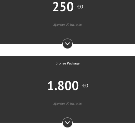
250
€0
Sponsor Principale
Bronze Package
1.800
€0
Sponsor Principale