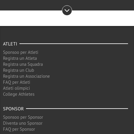
ATLETI
Sponsoo per Atleti
Registra un Atleta
Registra una Squadra
Registra un Club
Registra un Associazione
FAQ per Atleti
Atleti olimpici
College Athletes
SPONSOR
Sponsoo per Sponsor
Diventa uno Sponsor
FAQ per Sponsor