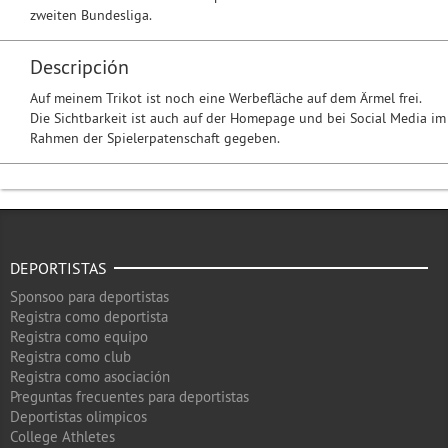
zweiten Bundesliga.
Descripción
Auf meinem Trikot ist noch eine Werbefläche auf dem Ärmel frei.
Die Sichtbarkeit ist auch auf der Homepage und bei Social Media im
Rahmen der Spielerpatenschaft gegeben.
DEPORTISTAS
Sponsoo para deportistas
Registra como deportista
Registra como equipo
Registra como club
Registra como asociación
Preguntas frecuentes para deportistas
Deportistas olimpicos
College Athletes