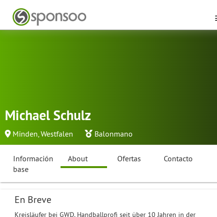
Michael Schulz
Minden, Westfalen
Balonmano
Información
About
Ofertas
Contacto
base
En Breve
Kreisläufer bei GWD. Handballprofi seit über 10 Jahren in der