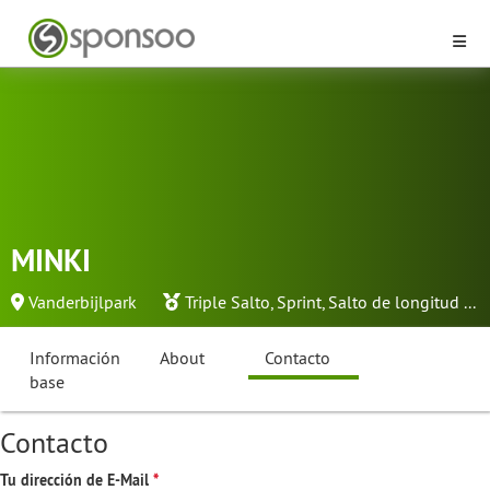
MINKI
Vanderbijlpark
Triple Salto
,
Sprint
,
Salto de longitud
...
Información
About
Contacto
base
Contacto
Tu dirección de E-Mail