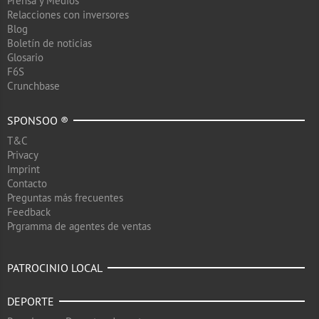
Prensa y Medios
Relacciones con inversores
Blog
Boletín de noticias
Glosario
F6S
Crunchbase
SPONSOO ®
T&C
Privacy
Imprint
Contacto
Preguntas más frecuentes
Feedback
Prgramma de agentes de ventas
PATROCINIO LOCAL
DEPORTE