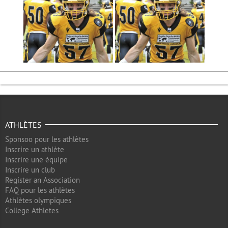
ATHLÈTES
Sponsoo pour les athlètes
Inscrire un athlète
Inscrire une équipe
Inscrire un club
Register an Association
FAQ pour les athlètes
Athlètes olympiques
College Athletes