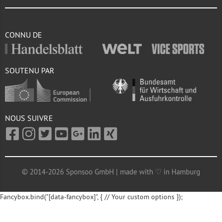
CONNU DE
SOUTENU PAR
NOUS SUIVRE
© 2014-2026 Sponsoo GmbH | made with ♡ in Hamburg
Fancybox.bind("[data-fancybox]", { // Your custom options });