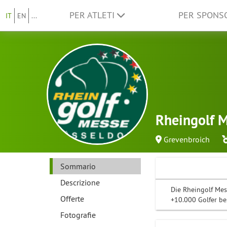
PER ATLETI
PER SPON
IT
EN
...
Rheingolf M
Grevenbroich
Sommario
Descrizione
Die Rheingolf Mess
Offerte
+10.000 Golfer be
Fotografie