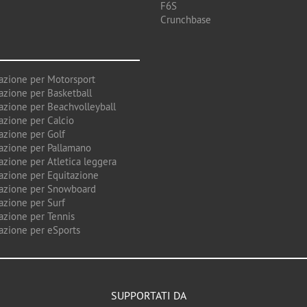
F6S
Crunchbase
azione per Motorsport
azione per Basketball
azione per Beachvolleyball
azione per Calcio
azione per Golf
azione per Pallamano
azione per Atletica leggera
azione per Equitazione
azione per Snowboard
azione per Surf
azione per Tennis
azione per eSports
SUPPORTATI DA