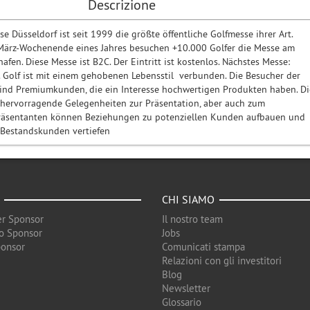
Descrizione
e Düsseldorf ist seit 1999 die größte öffentliche Golfmesse ihrer Art.
März-Wochenende eines Jahres besuchen +10.000 Golfer die Messe am
afen. Diese Messe ist B2C. Der Eintritt ist kostenlos. Nächstes Messe:
. Golf ist mit einem gehobenen Lebensstil verbunden. Die Besucher der
ind Premiumkunden, die ein Interesse hochwertigen Produkten haben. Di
 hervorragende Gelegenheiten zur Präsentation, aber auch zum
präsentanten können Beziehungen zu potenziellen Kunden aufbauen und
 Bestandskunden vertiefen
CHI SIAMO
r Sponsor
Il nostro team
o Sponsor
Jobs
ponsor
Comunicati stampa
Relazioni con gli investitori
Blog
Newsletter
Glossario