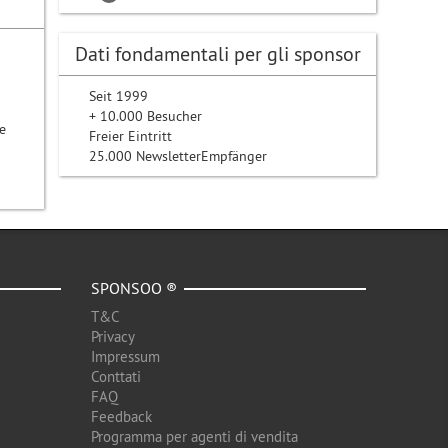
Dati fondamentali per gli sponsor
Seit 1999
+ 10.000 Besucher
e
Freier Eintritt
25.000 NewsletterEmpfänger
SPONSOO ®
T&C
Privacy
Impressum
Conttati
FAQ
Feedback
Programma per agenti di vendita