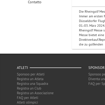
Contatto
Die Rheingolf Mess
Immer am ersten 
Düsseldorfer Flugh
01.-03. März 2024
Rheingolf Messe s
Messe bietet eine
Direktverkauf.Re
die zu golfenden
ATLETI
SPONSOR
Sponsoo per Atleti
Sponsoo pe
Registra un Atleta
Diventa un
Registra una Squadra
FAQ per S
Registra un Club
Registra un Associazione
FAQ per Atleti
Atleti olimpici