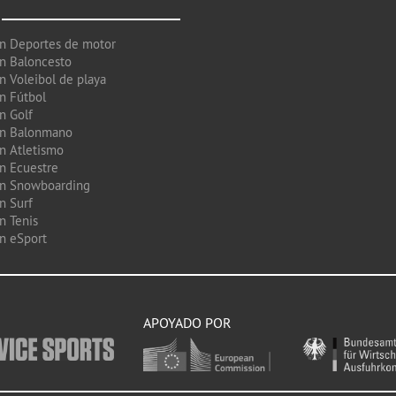
en Deportes de motor
en Baloncesto
n Voleibol de playa
en Fútbol
n Golf
en Balonmano
en Atletismo
en Ecuestre
en Snowboarding
n Surf
n Tenis
en eSport
APOYADO POR