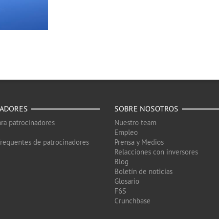
NADORES
SOBRE NOSOTROS
ra patrocinadores
Nuestro team
Empleo
frequentes de patrocinadores
Prensa y Medios
Relacciones con inversores
Blog
Boletín de noticias
Glosario
F6S
Crunchbase