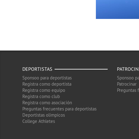
DEPORTISTAS
PATROCI
Sponsoo para deportistas
Sponsoo pa
Registra como deportista
Patrocinar
Registra como equipo
Preguntas 
Registra como club
Registra como asociación
Preguntas frecuentes para deportistas
Deportistas olimpicos
College Athletes