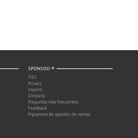
SPONSOO ®
T&C
Privacy
Imprint
Contacto
Preguntas más frecuentes
Feedback
Prgramma de agentes de ventas