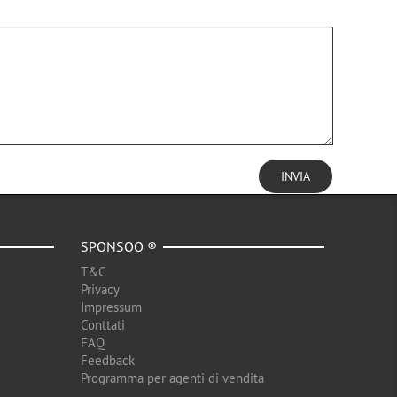
INVIA
SPONSOO ®
T&C
Privacy
Impressum
Conttati
FAQ
Feedback
Programma per agenti di vendita