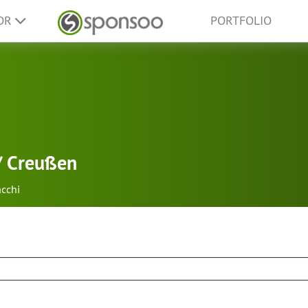
SOR
PORTFOLIO
/ Creußen
cchi