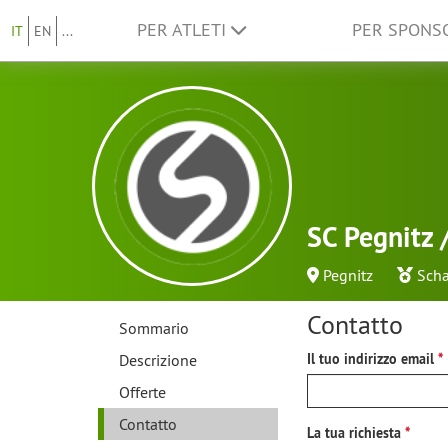
PER ATLETI
PER SPON
IT
EN
...
SC Pegnitz 
Pegnitz
Scha
Contatto
Sommario
Descrizione
Il tuo indirizzo email
Offerte
Contatto
La tua richiesta