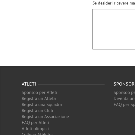
Se desideri ricevere ma
ATLETI
SPONSOR
Sponsoo per Atleti
Sponsoo pe
Registra un Atleta
Diventa un
Registra una Squadra
FAQ per S
Registra un Club
Registra un Associazione
FAQ per Atleti
Atleti olimpici
College Athletes