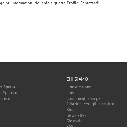
ggiori informazioni riguardo a questo Profilo, Contattaci!
CHI SIAMO
r Sponsor
Il nostro team
o Sponsor
Jobs
ponsor
Comunicati stampa
Relazioni con gli investitori
Blog
Newsletter
Glossario
F6S