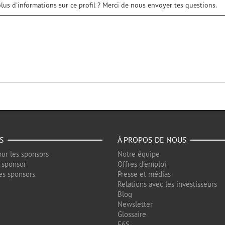
lus d'informations sur ce profil ? Merci de nous envoyer tes questions.
S
À PROPOS DE NOUS
ur les sponsors
Notre équipe
 sponsor
Offres d'emploi
es sponsors
Presse et médias
Relations avec les investisseurs
Blog
Newsletter
Glossaire
F6S