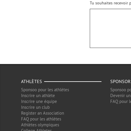
Tu souhaites recevoir p
ATHLÈTES
SPONSOR
Sponsoo pour les athlètes
Sponsoo po
Inscrire un athlète
Devenir un
Inscrire une équipe
FAQ pour l
Inscrire un club
Register an Association
FAQ pour les athlètes
Athlètes olympiques
College Athletes