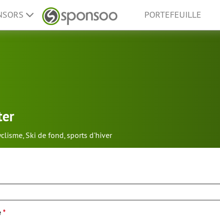
ONSORS
PORTEFEUILLE
ter
yclisme
,
Ski de fond
,
sports d'hiver
e