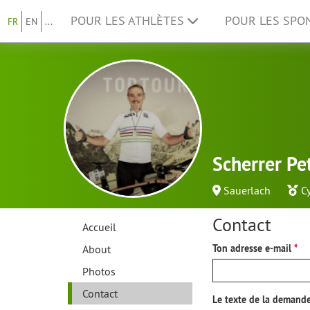
POUR LES ATHLÈTES
POUR LES SP
FR
EN
...
Scherrer Pe
Sauerlach
C
Contact
Accueil
About
Ton adresse e-mail
Photos
Contact
Le texte de la demand