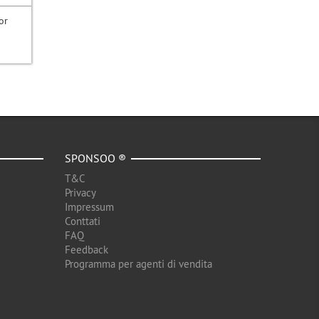
or
SPONSOO ®
T&C
Privacy
Impressum
Conttati
FAQ
Feedback
Programma per agenti di vendita