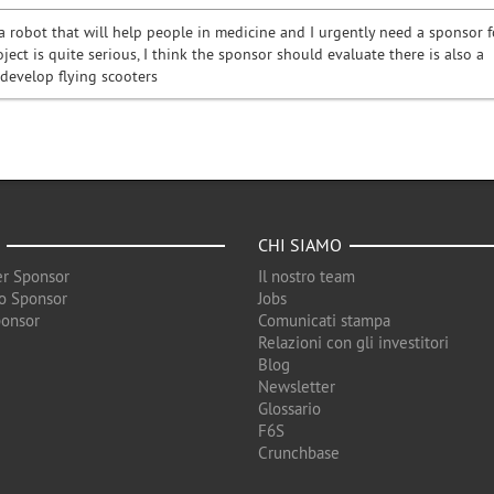
a robot that will help people in medicine and I urgently need a sponsor f
oject is quite serious, I think the sponsor should evaluate there is also a
 develop flying scooters
CHI SIAMO
r Sponsor
Il nostro team
o Sponsor
Jobs
ponsor
Comunicati stampa
Relazioni con gli investitori
Blog
Newsletter
Glossario
F6S
Crunchbase