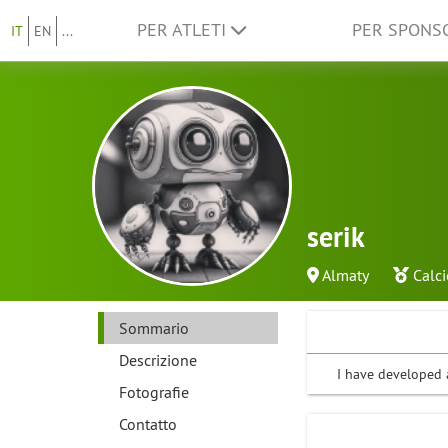
PER ATLETI
PER SPON
IT
EN
...
serik
Almaty
Calci
Sommario
Descrizione
I have developed a
Fotografie
Contatto