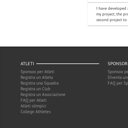
I have developed 
my project, the pr
second project to
ATLETI
SPONSOR
Sponsoo per Atleti
Sponsoo pe
Registra un Atleta
Diventa un
Registra una Squadra
FAQ per S
Registra un Club
Registra un Associazione
FAQ per Atleti
Atleti olimpici
College Athletes