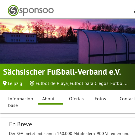
Sächsischer Fußball-Verband e.V.
Leipzig
Fútbol de Playa
,
Fútbol para Ciegos
,
Fútbol
...
Información
About
Ofertas
Fotos
Contac
base
En Breve
Der SFV bietet mit seinen 160.000 Mitgliedern, 900 Vereinen und