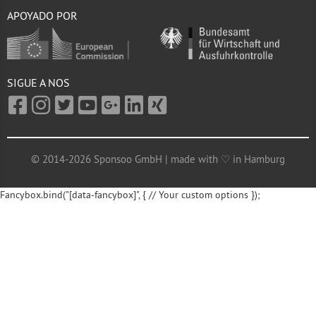
APOYADO POR
SIGUE A NOS
© 2014-2026 Sponsoo GmbH | made with ♡ in Hamburg
Fancybox.bind("[data-fancybox]", { // Your custom options });