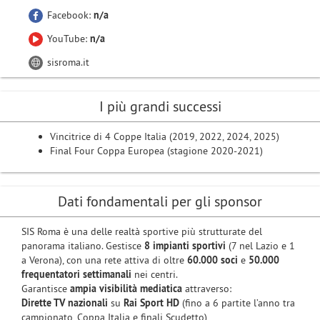
Facebook:
n/a
YouTube:
n/a
sisroma.it
I più grandi successi
Vincitrice di 4 Coppe Italia (2019, 2022, 2024, 2025)
Final Four Coppa Europea (stagione 2020-2021)
Dati fondamentali per gli sponsor
SIS Roma è una delle realtà sportive più strutturate del
panorama italiano. Gestisce
8 impianti sportivi
(7 nel Lazio e 1
a Verona), con una rete attiva di oltre
60.000 soci
e
50.000
frequentatori settimanali
nei centri.
Garantisce
ampia visibilità mediatica
attraverso:
Dirette TV nazionali
su
Rai Sport HD
(fino a 6 partite l’anno tra
campionato, Coppa Italia e finali Scudetto)