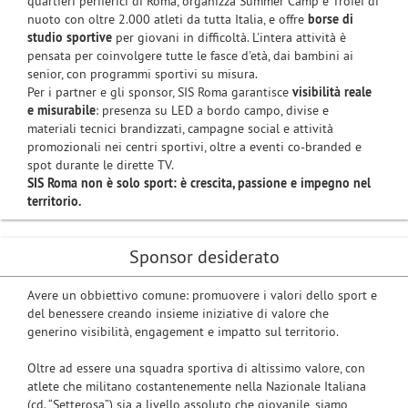
quartieri periferici di Roma, organizza Summer Camp e Trofei di
nuoto con oltre 2.000 atleti da tutta Italia, e offre
borse di
studio sportive
per giovani in difficoltà. L'intera attività è
pensata per coinvolgere tutte le fasce d'età, dai bambini ai
senior, con programmi sportivi su misura.
Per i partner e gli sponsor, SIS Roma garantisce
visibilità reale
e misurabile
: presenza su LED a bordo campo, divise e
materiali tecnici brandizzati, campagne social e attività
promozionali nei centri sportivi, oltre a eventi co-branded e
spot durante le dirette TV.
SIS Roma non è solo sport: è crescita, passione e impegno nel
territorio.
Sponsor desiderato
Avere un obbiettivo comune: promuovere i valori dello sport e
del benessere creando insieme iniziative di valore che
generino visibilità, engagement e impatto sul territorio.
Oltre ad essere una squadra sportiva di altissimo valore, con
atlete che militano costantenemente nella Nazionale Italiana
(cd. “Setterosa”) sia a livello assoluto che giovanile, siamo