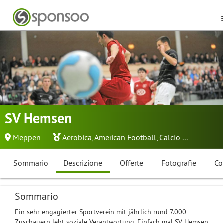
SV Hemsen
Meppen
Aerobica
,
American Football
,
Calcio
...
Sommario
Descrizione
Offerte
Fotografie
Co
Sommario
Ein sehr engagierter Sportverein mit jährlich rund 7.000
Zuschauern lebt soziale Verantwortung. Einfach mal SV Hemsen