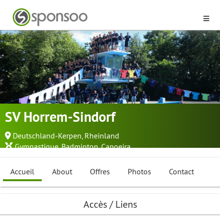
SV Horrem-Sindorf
Deutschland-Kerpen, Rheinland
Gymnastique
,
Badminton
,
Capoeira
...
Accueil
About
Offres
Photos
Contact
Accès / Liens