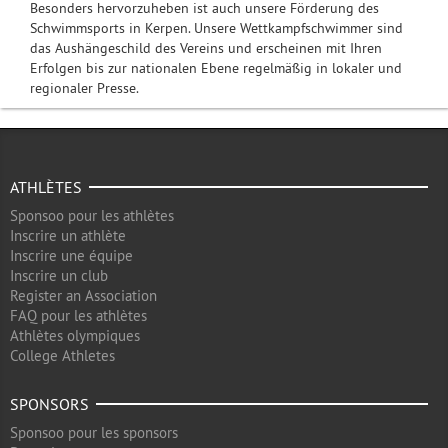
Besonders hervorzuheben ist auch unsere Förderung des
Schwimmsports in Kerpen. Unsere Wettkampfschwimmer sind
das Aushängeschild des Vereins und erscheinen mit Ihren
Erfolgen bis zur nationalen Ebene regelmäßig in lokaler und
regionaler Presse.
ATHLÈTES
Sponsoo pour les athlètes
Inscrire un athlète
Inscrire une équipe
Inscrire un club
Register an Association
FAQ pour les athlètes
Athlètes olympiques
College Athletes
SPONSORS
Sponsoo pour les sponsors