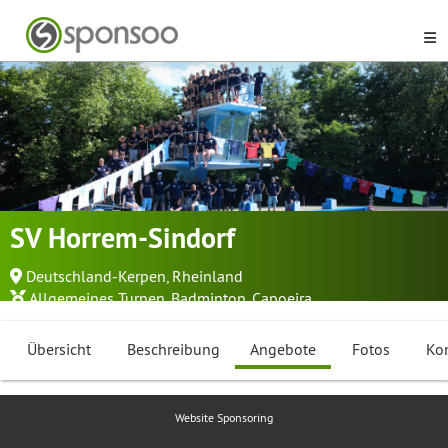
SV Horrem-Sindorf
Deutschland-Kerpen, Rheinland
Allgemeines Turnen
,
Badminton
,
Capoeira
...
Übersicht
Beschreibung
Angebote
Fotos
Ko
Website Sponsoring